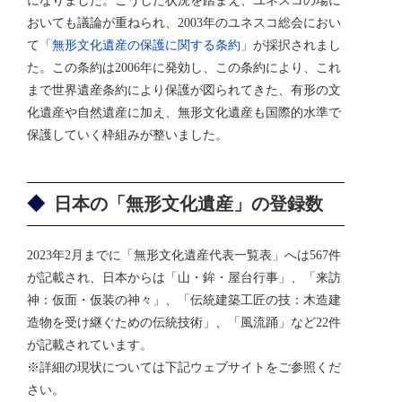
になりました。こうした状況を踏まえ、ユネスコの場に
おいても議論が重ねられ、2003年のユネスコ総会におい
て「
無形文化遺産の保護に関する条約
」が採択されまし
た。この条約は2006年に発効し、この条約により、これ
まで世界遺産条約により保護が図られてきた、有形の文
化遺産や自然遺産に加え、無形文化遺産も国際的水準で
保護していく枠組みが整いました。
日本の「無形文化遺産」の登録数
2023年2月までに「無形文化遺産代表一覧表」へは567件
が記載され、日本からは「山・鉾・屋台行事」、「来訪
神：仮面・仮装の神々」、「伝統建築工匠の技：木造建
造物を受け継ぐための伝統技術」、「風流踊」など22件
が記載されています。
※詳細の現状については下記ウェブサイトをご参照くだ
さい。