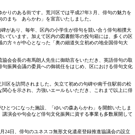
りのある街です。荒川区では平成27年3 月、俳句の魅力を
句のまち あらかわ」を宣言いたしました。
む句碑があり、毎年、区内の小学生が俳句を競い合う俳句相撲大
続いています。加えて区内の図書館等の投句箱には、多くの区
域の方々が中心となった「奥の細道矢立初めの地全国俳句大
流協会会長の有馬朗人先生に御助言をいただき、英語俳句の取
俳句振興会議の委員への御就任をはじめ、区における俳句文化
荒川区を訪問されました。矢立て初めの句碑や南千住駅前の松
な関心を示され、力強いエールもいただき、これまで以上に俳
」がひとつになった施設、「ゆいの森あらかわ」を開館いたしま
、講演会や句会など俳句文化振興に資する事業も多数展開して
月24日、俳句のユネスコ無形文化遺産登録推進協議会の設立