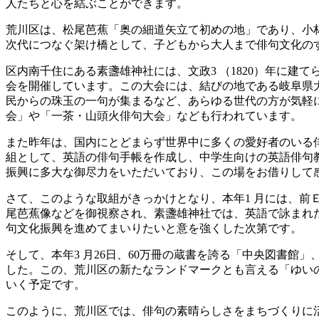
人たちと心を結ぶことができます。
荒川区は、松尾芭蕉「奥の細道矢立て初めの地」であり、小林
次代につなぐ架け橋として、子どもから大人まで俳句文化の
区内南千住にある素盞雄神社には、文政3 （1820）年に
会を開催しています。この大会には、結びの地である岐阜県
民からの珠玉の一句が集まるなど、あらゆる世代の方が気軽
会」や「一茶・山頭火俳句大会」なども行われています。
また昨年は、国内にとどまらず世界中に多くの愛好者のいる
組として、英語の俳句手帳を作成し、中学生向けの英語俳句
振興に多大な御尽力をいただいており、この場をお借りして
さて、このような取組がきっかけとなり、本年1 月には、
尾芭蕉像などを御視察され、素盞雄神社では、英語で詠まれ
句文化振興を進めてまいりたいと意を強くした次第です。
そして、本年3 月26日、60万冊の蔵書を誇る「中央図書
した。この、荒川区の新たなランドマークとも言える「ゆい
いく予定です。
このように、荒川区では、俳句の素晴らしさをまちづくりに活