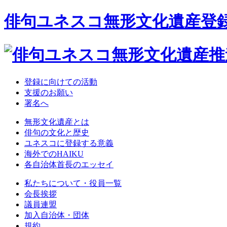
俳句ユネスコ無形文化遺産登
登録に向けての活動
支援のお願い
署名へ
無形文化遺産とは
俳句の文化と歴史
ユネスコに登録する意義
海外でのHAIKU
各自治体首長のエッセイ
私たちについて・役員一覧
会長挨拶
議員連盟
加入自治体・団体
規約