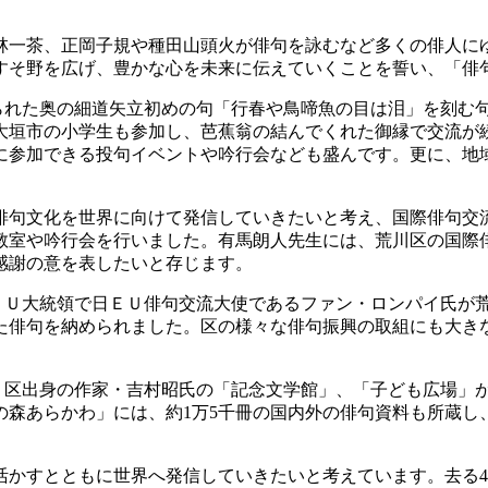
一茶、正岡子規や種田山頭火が俳句を詠むなど多くの俳人にゆか
すそ野を広げ、豊かな心を未来に伝えていくことを誓い、「俳
建てられた奥の細道矢立初めの句「行春や鳥啼魚の目は泪」を刻
大垣市の小学生も参加し、芭蕉翁の結んでくれた御縁で交流が
に参加できる投句イベントや吟行会なども盛んです。更に、地
俳句文化を世界に向けて発信していきたいと考え、国際俳句交
教室や吟行会を行いました。有馬朗人先生には、荒川区の国際
感謝の意を表したいと存じます。
前ＥＵ大統領で日ＥＵ俳句交流大使であるファン・ロンパイ氏が
た俳句を納められました。区の様々な俳句振興の取組にも大き
館」、区出身の作家・吉村昭氏の「記念文学館」、「子ども広場
の森あらかわ」には、約1万5千冊の国内外の俳句資料も所蔵し
かすとともに世界へ発信していきたいと考えています。去る4