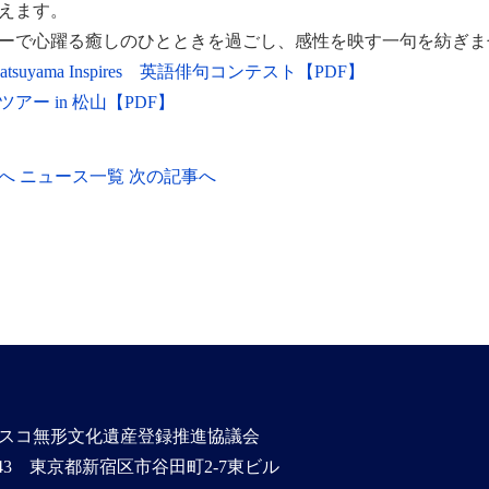
えます。
ーで心躍る癒しのひとときを過ごし、感性を映す一句を紡ぎま
tsuyama Inspires 英語俳句コンテスト【PDF】
アー in 松山【PDF】
へ
ニュース一覧
次の記事へ
スコ無形文化遺産登録推進協議会
0843 東京都新宿区市谷田町2-7東ビル