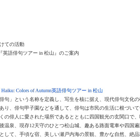
けての活動
催『英語俳句ツアー in 松山』のご案内
 to Haiku: Colors of Autumn英語俳句ツアー in 松山
俳句」という名称を定義し、写生を核に据え、現代俳句文化の
あり、俳句甲子園などを通して、俳句は市民の生活に根づいて
くの俳人に愛された場所であるとともに四国観光の玄関口で、
後温泉、現存12天守のひとつ松山城、趣ある路面電車や四国
として、手頃な宿、美しい瀬戸内海の景観、豊かな自然、絶品