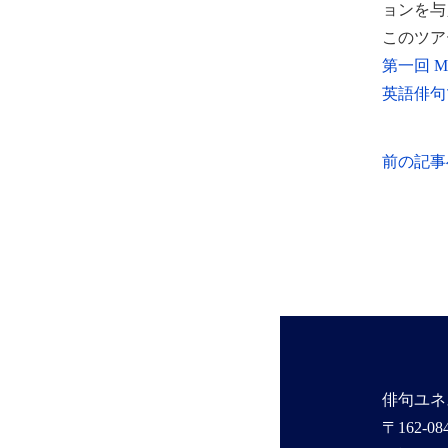
ョンを与
このツア
第一回 Ma
英語俳句ツ
前の記事
俳句ユネ
〒162-