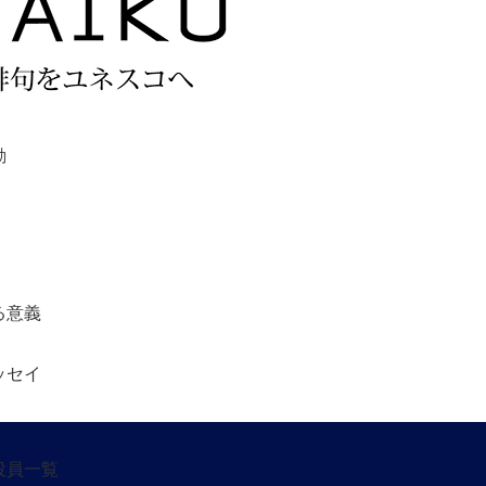
動
る意義
ッセイ
役員一覧